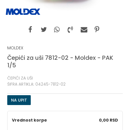
MOLDEX
Čepići za uši 7812-02 - Moldex - PAK
1/5
ČEPIĆI ZA UŠI
ŠIFRA ARTIKLA:
04245-7812-02
NA UPIT
Vrednost korpe
0,00 RSD