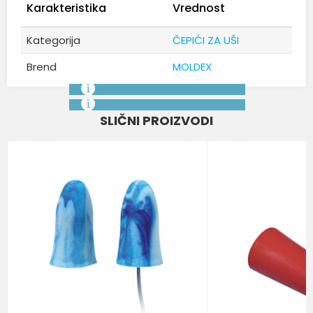
Karakteristika
Vrednost
Kategorija
ČEPIĆI ZA UŠI
Brend
MOLDEX
Ime/Nadimak
SLIČNI PROIZVODI
Email
Poruka