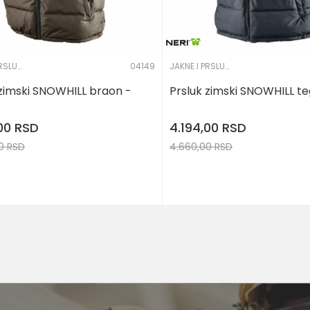
JAKNE I PRSLUCI
04149
JAKNE I PRSLUCI
 zimski SNOWHILL braon -
Prsluk zimski SNOWHILL te
,00
RSD
4.194,00
RSD
00
RSD
4.660,00
RSD
DODAJ U KORPU
DODA
Veličina
M
S
M
2XL