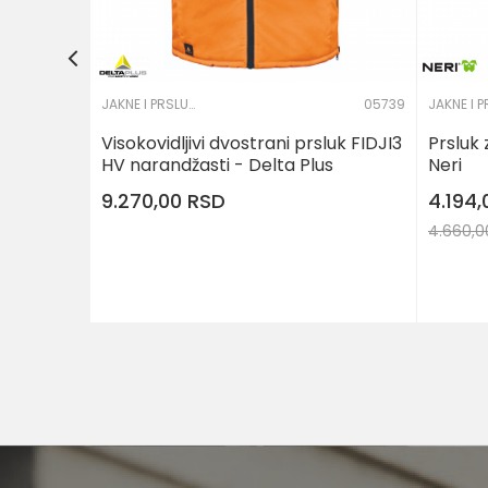
JAKNE I PRSLUCI
05739
Visokovidljivi dvostrani prsluk FIDJI3
Prsluk
HV narandžasti - Delta Plus
Neri
9.270,00
RSD
4.194
4.660,
Veličina
S