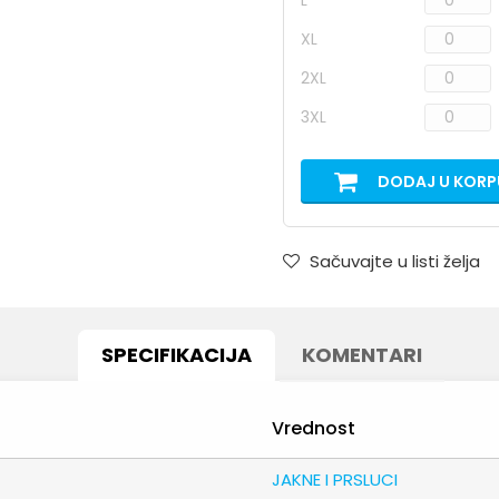
L
XL
2XL
3XL
DODAJ U KORP
Sačuvajte u listi želja
SPECIFIKACIJA
KOMENTARI
Vrednost
JAKNE I PRSLUCI