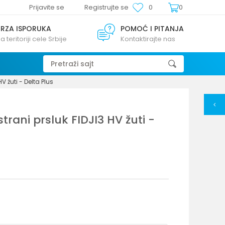
Prijavite se
Registrujte se
0
0
BRZA ISPORUKA
POMOĆ I PITANJA
a teritoriji cele Srbije
Kontaktirajte nas
Pretraži sajt
HV žuti - Delta Plus
strani prsluk FIDJI3 HV žuti -