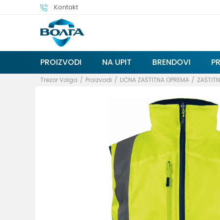
Kontakt
PROIZVODI
NA UPIT
BRENDOVI
P
Trezor Volga
Proizvodi
LIČNA ZAŠTITNA OPREMA
ZAŠTITN