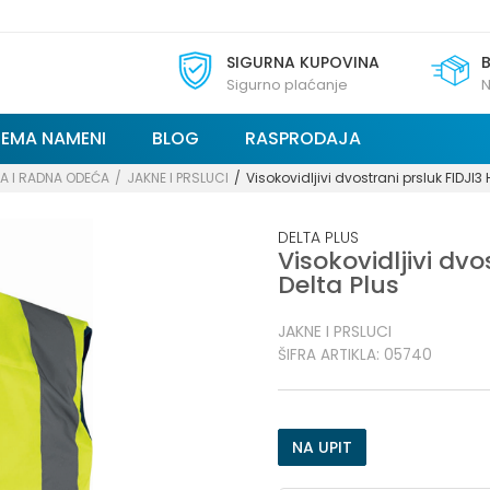
SIGURNA KUPOVINA
Sigurno plaćanje
N
REMA NAMENI
BLOG
RASPRODAJA
A I RADNA ODEĆA
JAKNE I PRSLUCI
Visokovidljivi dvostrani prsluk FIDJI3 
DELTA PLUS
Visokovidljivi dvo
Delta Plus
JAKNE I PRSLUCI
ŠIFRA ARTIKLA:
05740
NA UPIT