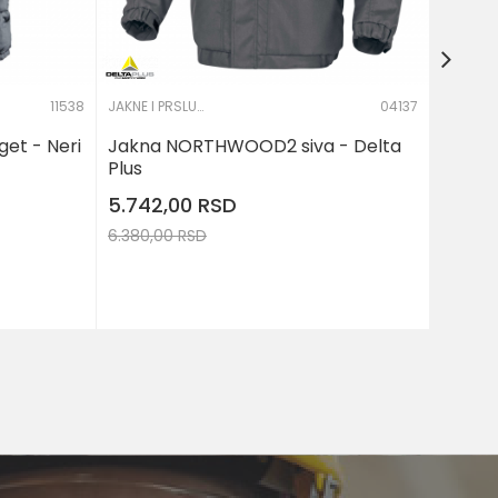
M
11538
JAKNE I PRSLUCI
04137
get - Neri
Jakna NORTHWOOD2 siva - Delta
Plus
5.742,00
RSD
6.380,00
RSD
J U KORPU
DODAJ U KORPU
Veličina
M
XL
2XL
3XL