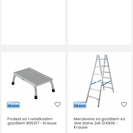
Podest sa 1 rešetkastim
Merdevine sa gazištem sa
gazištem 805317 - Krause
dve stane 2x6 124906 -
Krause