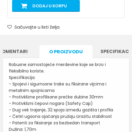
DODAJ U KORPU
Sačuvajte u listi želja
KOMENTARI
SPECIFIKACI
O PROIZVODU
Robusne samostojeće merdevine koje se brzo i
fleksibilno koriste.
Specifikacija:
- Spojevi i sigurnosne trake su fiksirane vijcima i
metalnim spojnicama
- Protivklizne profilisane prečke dubine 30mm
- Protivklizni čepovi nogara (Safety Cap)
- Dug vek trajanje, 32 spoja između gazišta i profila
- Četiri ugaona ojačanja pružaju izrazitu stabilnost
- Patenti za fiksiranje za bezbedan transport
Dužina: 1,70m