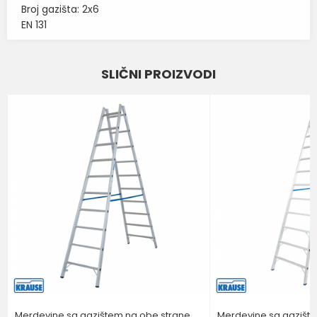
Broj gazišta: 2x6
EN 131
Karakteristika
Vrednost
Ime/Nadimak
SLIČNI PROIZVODI
SIGURNOSNE MERDEVINE SA
Kategorija
GAZIŠTEM NA OBE STRANE
Email
Brend
KRAUSE
Poruka
POŠALJI
Merdevine sa gazištem na obe strane
Merdevine sa gazišt