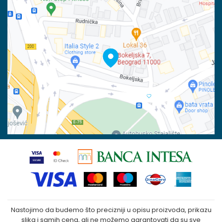
Račun
Isporuka
Banka Intesa 160-6000001244963-48
Pravo na odustajanje
PIB:
Reklamacije
100023031
Povraćaj sredstava
Matični broj:
07790937
Zamena veličine i zamena artikla za drugi
Kako kupiti
Nastojimo da budemo što precizniji u opisu proizvoda, prikazu
slika i samih cena, ali ne možemo garantovati da su sve