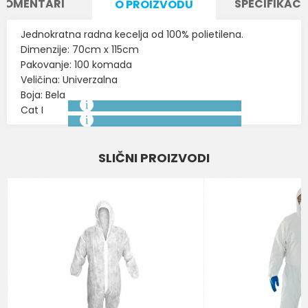
KOMENTARI
SPECIFIKACI
O PROIZVODU
Jednokratna radna kecelja od 100% polietilena.
Dimenzije: 70cm x 115cm
Pakovanje: 100 komada
Veličina: Univerzalna
Boja: Bela
Cat I
Karakteristika
Vrednost
Ime/Nadimak
SLIČNI PROIZVODI
ODEĆA ZA JEDNOKRATNU
Kategorija
UPOTREBU
Email
BOJA
BELA
Brend
GAMMA
Poruka