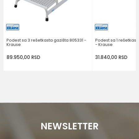
POŠALJI
Podest sa 3 rešetkasta gazišta 805331 -
Podest sa 1 rešetkas
Krause
- Krause
89.950,00
RSD
31.840,00
RSD
NEWSLETTER