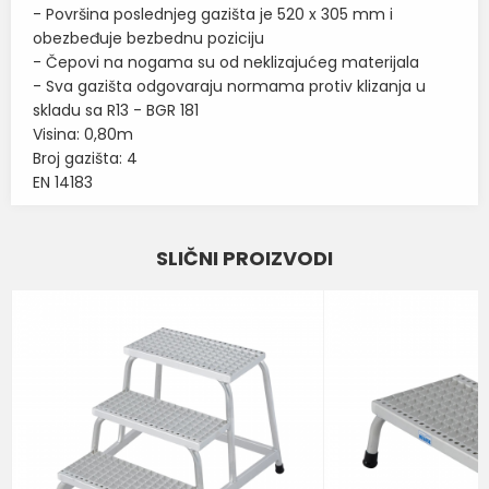
- Površina poslednjeg gazišta je 520 x 305 mm i
obezbeđuje bezbednu poziciju
- Čepovi na nogama su od neklizajućeg materijala
- Sva gazišta odgovaraju normama protiv klizanja u
skladu sa R13 - BGR 181
Visina: 0,80m
Broj gazišta: 4
EN 14183
Karakteristika
Vrednost
Ime/Nadimak
SLIČNI PROIZVODI
PODESTI ZA MONTERE SA
Kategorija
REŠETKASTIM GAZIŠTEM
Email
Brend
KRAUSE
Poruka