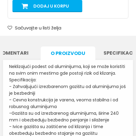
DODAJ U KORPU
Sačuvajte u listi želja
KOMENTARI
SPECIFIKACI
O PROIZVODU
Neklizajući podest od aluminijuma, koji se može koristiti
na svim onim mestima gde postoji rizik od klizanja.
Specifikacija:
- Zahvaljujući izrezbarenom gazištu od aluminijuma još
je bezbedniji
- Cevna konstrukcija je varena, veoma stabilna i od
robusnog aluminijuma
-Gazišta su od izrezbarenog aluminijuma, širine 240
mm i obezbeđuju bezbedno penjanje i silaženje
- Ivice gazišta su zaštićene od klizanja i time
obezbeđuju bezbedno stajanje na gazištu