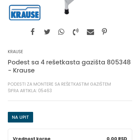
KRAUSE
Podest sa 4 rešetkasta gazišta 805348
- Krause
PODESTI ZA MONTERE SA REŠETKASTIM GAZIŠTEM
ŠIFRA ARTIKLA:
05463
NA UPIT
Vrednost korpe
0,00 RSD