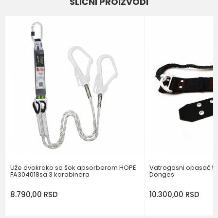
SLIČNI PROIZVODI
Email
Poruka
POŠALJI
Uže dvokrako sa šok apsorberom HOPE
Vatrogasni opasač tip
FA304018sa 3 karabinera
Donges
8.790,00
RSD
10.300,00
RSD