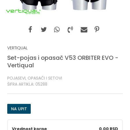
VERTIQUAL
Set-pojas i opasač V53 ORBITER EVO -
Vertiqual
POJASEVI, OPASAČI I SETOVI
ŠIFRA ARTIKLA:
05288
NA UPIT
Vrednost korpe
0,00 RSD