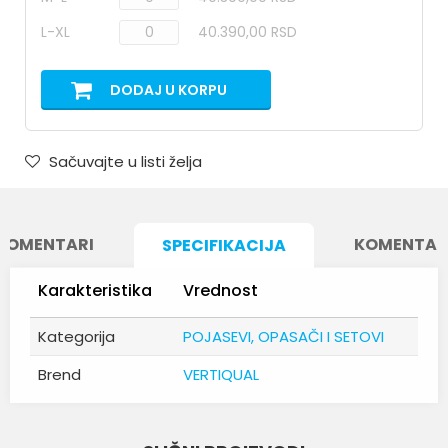
L-XL
40.390,00 RSD
DODAJ U KORPU
Sačuvajte u listi želja
KOMENTARI
KOMENTAR
SPECIFIKACIJA
Karakteristika
Vrednost
Kategorija
POJASEVI, OPASAČI I SETOVI
Brend
VERTIQUAL
Ime/Nadimak