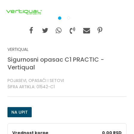
1
2
VERTIQUAL
Sigurnosni opasac C1 PRACTIC -
Vertiqual
POJASEVI, OPASAČI I SETOVI
ŠIFRA ARTIKLA:
01542-C1
NA UPIT
Vrednost korpe
0,00 RSD