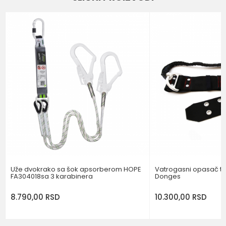
Email
Brend
VERTIQUAL
Poruka
POŠALJI
Uže dvokrako sa šok apsorberom HOPE
Vatrogasni opasač tip
FA304018sa 3 karabinera
Donges
8.790,00
RSD
10.300,00
RSD