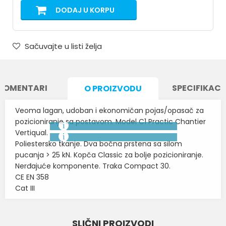
DODAJ U KORPU
Sačuvajte u listi želja
KOMENTARI
SPECIFIKACI
O PROIZVODU
Veoma lagan, udoban i ekonomičan pojas/opasač za
pozicioniranje sa postavom. Model C1 Practic Chantier
Vertiqual.
Poliestersko tkanje. Dva bočna prstena sa silom
pucanja > 25 kN. Kopča Classic za bolje pozicioniranje.
Nerđajuće komponente. Traka Compact 30.
CE EN 358
Cat III
Karakteristika
Vrednost
Ime/Nadimak
SLIČNI PROIZVODI
Kategorija
POJASEVI, OPASAČI I SETOVI