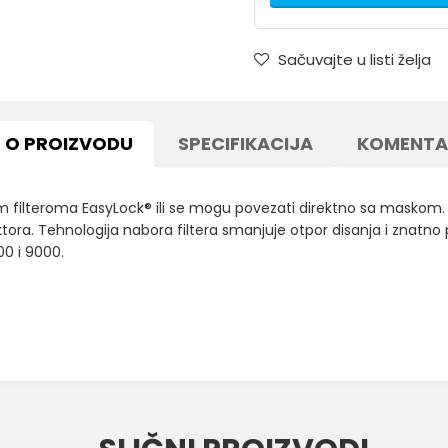
Sačuvajte u listi želja
O PROIZVODU
SPECIFIKACIJA
KOMENTA
 filteroma EasyLock® ili se mogu povezati direktno sa maskom. Nis
ora. Tehnologija nabora filtera smanjuje otpor disanja i znatno 
0 i 9000.
Vrednost
Email
PUNE MASKE, POLUMASKE I FILTERI
MOLDEX