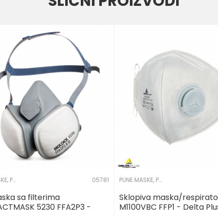
SLIČNI PROIZVODI
A1B1E1K1 P3R
PUNE MASKE, POLUMASKE I FILTERI
05781
PUNE MASKE, POLUMASKE I FILTERI
ska sa filterima
Sklopiva maska/respirato
CTMASK 5230 FFA2P3 -
M1100VBC FFP1 - Delta Plu
x