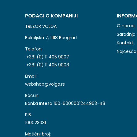
PODACI O KOMPANIJI
INFORM
O nama
TREZOR VOLGA
Saradnja
Bokeljska 7, 11118 Beograd
Kontakt
Telefon:
Najčešća 
+381 (0) 11 405 9007
+381 (0) 11 405 9008
Email:
webshop@volga.rs
Račun
Banka Intesa 160-6000001244963-48
PIB:
100023031
Matični broj: