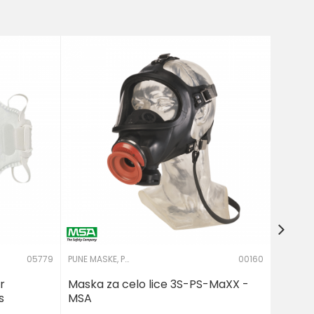
Maska 
10202
38.91
05779
PUNE MASKE, POLUMASKE I FILTERI
00160
r
Maska za celo lice 3S-PS-MaXX -
s
MSA