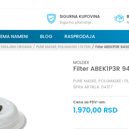
SIGURNA KUPOVINA
Sigurno plaćanje
N
REMA NAMENI
BLOG
RASPRODAJA
A DISAJNIH ORGANA
PUNE MASKE, POLUMASKE I FILTERI
Filter ABEK1P3R 943
MOLDEX
Filter ABEK1P3R 
PUNE MASKE, POLUMASKE I FIL
ŠIFRA ARTIKLA:
04107
Cena sa PDV-om:
1.970,00
RSD