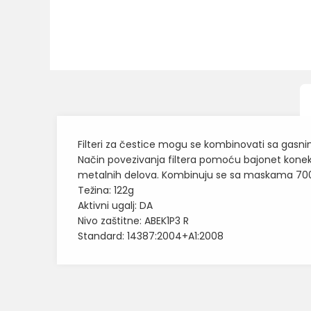
Filteri za čestice mogu se kombinovati sa gasnim
Način povezivanja filtera pomoću bajonet konekt
metalnih delova. Kombinuju se sa maskama 700
Težina: 122g
Aktivni ugalj: DA
Nivo zaštitne: ABEK1P3 R
Standard: 14387:2004+A1:2008
Karakteristika
Ime/Nadimak
Kategorija
Brend