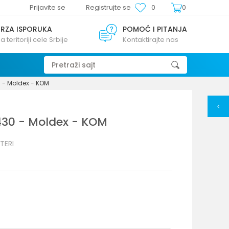
Prijavite se
Registrujte se
0
0
BRZA ISPORUKA
POMOĆ I PITANJA
a teritoriji cele Srbije
Kontaktirajte nas
Pretraži sajt
0 - Moldex - KOM
9430 - Moldex - KOM
TERI