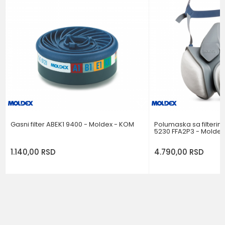
Poruka
POŠALJI
Gasni filter ABEK1 9400 - Moldex - KOM
Polumaska sa filte
5230 FFA2P3 - Moldex
1.140,00
RSD
4.790,00
RSD