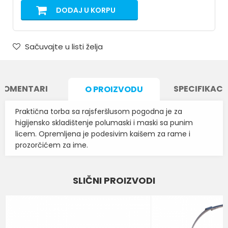
DODAJ U KORPU
Sačuvajte u listi želja
KOMENTARI
SPECIFIKACI
O PROIZVODU
Praktična torba sa rajsferšlusom pogodna je za
higijensko skladištenje polumaski i maski sa punim
licem. Opremljena je podesivim kaišem za rame i
prozorčićem za ime.
Karakteristika
Vrednost
Ime/Nadimak
SLIČNI PROIZVODI
Kategorija
PUNE MASKE, POLUMASKE I FILTERI
Email
Brend
MOLDEX
BOJA
CRNA