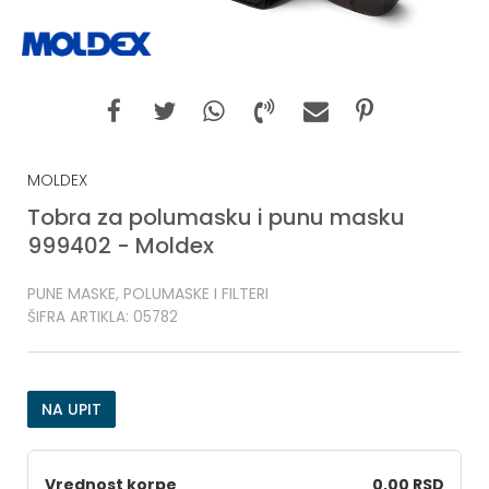
MOLDEX
Tobra za polumasku i punu masku
999402 - Moldex
PUNE MASKE, POLUMASKE I FILTERI
ŠIFRA ARTIKLA:
05782
NA UPIT
Vrednost korpe
0,00 RSD