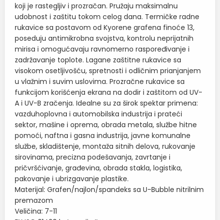
koji je rastegljiv i prozračan. Pružaju maksimalnu
udobnost i zaštitu tokom celog dana. Termičke radne
rukavice sa postavom od Kyorene grafena finoće 13,
poseduju antimikrobna svojstva, kontrolu neprijatnih
mirisa i omogućavaju ravnomerno raspoređivanje i
zadržavanje toplote. Lagane zaštitne rukavice sa
visokom osetljivošću, spretnosti i odličnim prianjanjem
u vlažnim i suvim uslovima. Prozračne rukavice sa
funkcijom korišćenja ekrana na dodir i zaštitom od UV-
A i UV-B zračenja. Idealne su za širok spektar primena:
vazduhoplovna i automobilska industrija i prateći
sektor, mašine i oprema, obrada metala, službe hitne
pomoći, naftna i gasna industrija, javne komunalne
službe, skladištenje, montaža sitnih delova, rukovanje
sirovinama, precizna podešavanja, zavrtanje i
pričvršćivanje, građevina, obrada stakla, logistika,
pakovanje i ubrizgavanje plastike.
Materijal: Grafen/najlon/spandeks sa U-Bubble nitrilnim
premazom
Veličina: 7-11