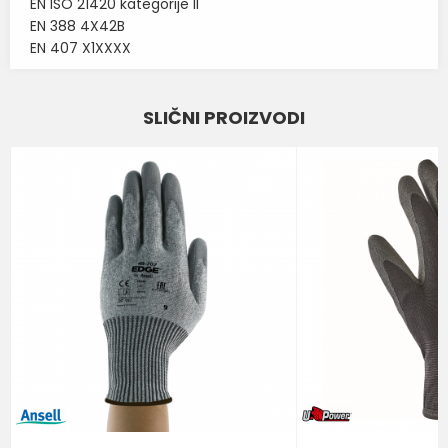
EN ISO 21420 kategorije II
EN 388 4X42B
EN 407 X1XXXX
Karakteristika
Vrednost
Ime/Nadimak
SLIČNI PROIZVODI
RUKAVICE ZA ZAŠTITU OD
Kategorija
PROSECANJA
Email
Brend
U-POWER
Poruka
POŠALJI