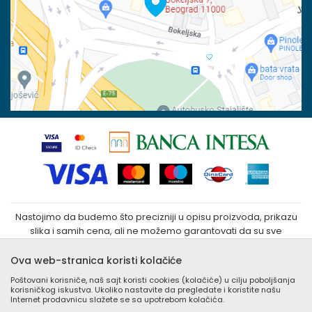
100023031
Povraćaj sredstava
Matični broj:
07790937
Zamena veličine i zamena artikla za drugi
Kako kupiti
Nastojimo da budemo što precizniji u opisu proizvoda, prikazu
slika i samih cena, ali ne možemo garantovati da su sve
informacije kompletne i bez grešaka. Svi artikli prikazani na sajtu
su deo naše ponude i ne podrazumeva da su dostupni u
Ova web-stranica koristi kolačiće
svakom trenutku. Raspoloživost robe možete proveriti
Poštovani korisniče, naš sajt koristi cookies (kolačiće) u cilju poboljšanja
besplatnim pozivom Call Centra na +381 (0) 11 405 9007 / +381
korisničkog iskustva. Ukoliko nastavite da pregledate i koristite našu
(0) 11 405 9008
Internet prodavnicu slažete se sa upotrebom kolačića.