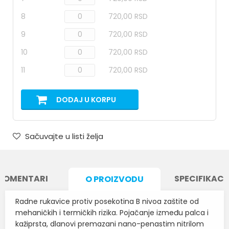
8
720,00 RSD
9
720,00 RSD
10
720,00 RSD
11
720,00 RSD
DODAJ U KORPU
Sačuvajte u listi želja
KOMENTARI
SPECIFIKACI
O PROIZVODU
Radne rukavice protiv posekotina B nivoa zaštite od
mehaničkih i termičkih rizika. Pojačanje između palca i
kažiprsta, dlanovi premazani nano-penastim nitrilom