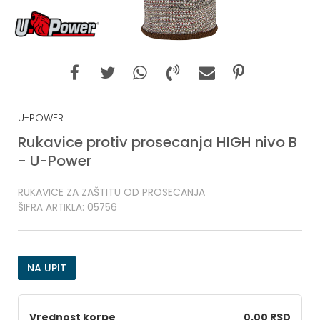
U-POWER
Rukavice protiv prosecanja HIGH nivo B
- U-Power
RUKAVICE ZA ZAŠTITU OD PROSECANJA
ŠIFRA ARTIKLA:
05756
NA UPIT
Vrednost korpe
0,00 RSD