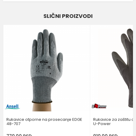
Karakteristika
Vrednost
Ime/Nadimak
SLIČNI PROIZVODI
RUKAVICE ZA ZAŠTITU OD
Kategorija
PROSECANJA
Email
Brend
ANSELL
Poruka
POŠALJI
Rukavice otporne na prosecanje EDGE
Rukavice za zaštitu o
48-707
U-Power