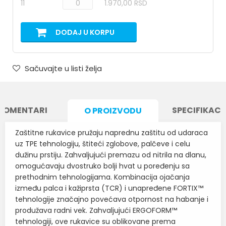
11
1.970,00 RSD
DODAJ U KORPU
Sačuvajte u listi želja
KOMENTARI
SPECIFIKACI
O PROIZVODU
Zaštitne rukavice pružaju naprednu zaštitu od udaraca
uz TPE tehnologiju, štiteći zglobove, palčeve i celu
dužinu prstiju. Zahvaljujući premazu od nitrila na dlanu,
omogućavaju dvostruko bolji hvat u poređenju sa
prethodnim tehnologijama. Kombinacija ojačanja
između palca i kažiprsta (TCR) i unapređene FORTIX™
tehnologije značajno povećava otpornost na habanje i
produžava radni vek. Zahvaljujući ERGOFORM™
tehnologiji, ove rukavice su oblikovane prema