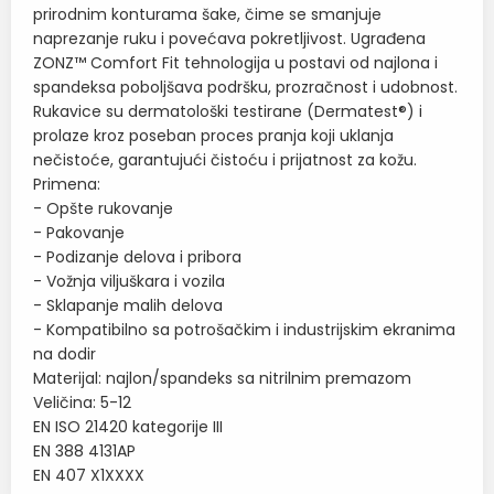
prirodnim konturama šake, čime se smanjuje
naprezanje ruku i povećava pokretljivost. Ugrađena
ZONZ™ Comfort Fit tehnologija u postavi od najlona i
spandeksa poboljšava podršku, prozračnost i udobnost.
Rukavice su dermatološki testirane (Dermatest®) i
prolaze kroz poseban proces pranja koji uklanja
nečistoće, garantujući čistoću i prijatnost za kožu.
Primena:
- Opšte rukovanje
- Pakovanje
- Podizanje delova i pribora
- Vožnja viljuškara i vozila
- Sklapanje malih delova
- Kompatibilno sa potrošačkim i industrijskim ekranima
na dodir
Materijal: najlon/spandeks sa nitrilnim premazom
Veličina: 5-12
EN ISO 21420 kategorije III
EN 388 4131AP
EN 407 X1XXXX