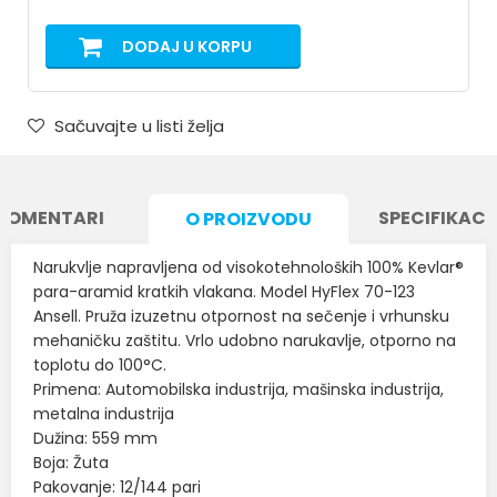
DODAJ U KORPU
Sačuvajte u listi želja
KOMENTARI
SPECIFIKACI
O PROIZVODU
Narukvlje napravljena od visokotehnoloških 100% Kevlar®
para-aramid kratkih vlakana. Model HyFlex 70-123
Ansell. Pruža izuzetnu otpornost na sečenje i vrhunsku
mehaničku zaštitu. Vrlo udobno narukavlje, otporno na
toplotu do 100°C.
Primena: Automobilska industrija, mašinska industrija,
metalna industrija
Dužina: 559 mm
Boja: Žuta
Pakovanje: 12/144 pari