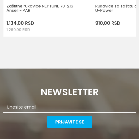
Zaštitne rukavice NEPTUNE 70-215 -
Rukavice za zaštitu o
Ansell - PAR
U-Power
1.134,00
RSD
910,00
RSD
1.260,00
RSD
NEWSLETTER
PRIJAVITE SE