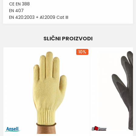
CE EN 388
EN 407
EN 420:2003 + A1:2009 Cat III
Karakteristika
Vrednost
Ime/Nadimak
SLIČNI PROIZVODI
RUKAVICE ZA ZAŠTITU OD
Kategorija
PROSECANJA
Email
10
%
Brend
ANSELL
Poruka
POŠALJI