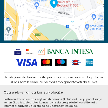
Reklamacije
100023031
Povraćaj sredstava
Matični broj:
07790937
Zamena veličine i zamena artikla za drugi
Kako kupiti
Nastojimo da budemo što precizniji u opisu proizvoda, prikazu
slika i samih cena, ali ne možemo garantovati da su sve
informacije kompletne i bez grešaka. Svi artikli prikazani na sajtu
su deo naše ponude i ne podrazumeva da su dostupni u
Ova web-stranica koristi kolačiće
svakom trenutku. Raspoloživost robe možete proveriti
Poštovani korisniče, naš sajt koristi cookies (kolačiće) u cilju poboljšanja
besplatnim pozivom Call Centra na +381 (0) 11 405 9007 / +381
korisničkog iskustva. Ukoliko nastavite da pregledate i koristite našu
(0) 11 405 9008
Internet prodavnicu slažete se sa upotrebom kolačića.