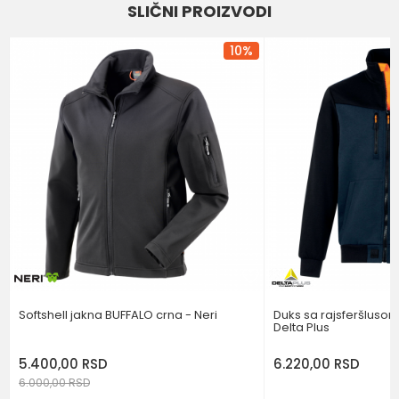
SLIČNI PROIZVODI
Kategorija
SOFTSHELL I POLAR
Email
Brend
REGATTA
10
%
BOJA
TEGET
Poruka
POŠALJI
Softshell jakna BUFFALO crna - Neri
Duks sa rajsferšlusom
Delta Plus
5.400,00
RSD
6.220,00
RSD
6.000,00
RSD