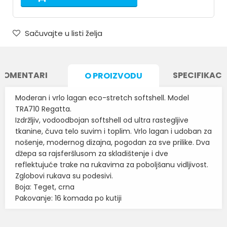
Sačuvajte u listi želja
KOMENTARI
SPECIFIKACI
O PROIZVODU
Moderan i vrlo lagan eco-stretch softshell. Model
TRA710 Regatta.
Izdržljiv, vodoodbojan softshell od ultra rastegljive
tkanine, čuva telo suvim i toplim. Vrlo lagan i udoban za
nošenje, modernog dizajna, pogodan za sve prilike. Dva
džepa sa rajsferšlusom za skladištenje i dve
reflektujuće trake na rukavima za poboljšanu vidljivost.
Zglobovi rukava su podesivi.
Boja: Teget, crna
Pakovanje: 16 komada po kutiji
Karakteristika
Vrednost
Ime/Nadimak