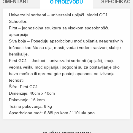
KOMENTARI
SPECIFIKACI
O PROIZVODU
Univerzalni sorbenti – univerzalni upijači. Model GC1
Schoeller.
First – jednoslojna struktura sa visokom sposobnošću
apsorpcije
Siva boja – Poseduju apsorbcionu moć upijanja neagresivnih
tečnosti kao što su ulja, masti, voda i vodeni rastvori, slabije
hemikalije.
First GC1 – Jastuci – univerzalni sorbenti (upijači), imaju
veoma veliku moć upijanja i pogodni su za postavljanje oko
baza mašina ili oprema gde postoji opasnost od izlivanja
tečnosti.
Šifra: First GC1
Dimenzije: 40cm x 40cm
Pakovanje: 16 kom
Težina pakovanja: 8 kg
Apsorbciona moć: 6,88l po kom / 110l ukupno
Karakteristika
Vrednost
Ime/Nadimak