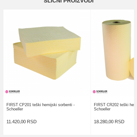
SLIČNI PROIZVODI
SORBENTI I INDUSTRIJSKE
Kategorija
MARAMICE
Email
BOJA
SIVA
DIMENZIJE
40CM X 40M
Poruka
Brend
SCHOELLER
POŠALJI
FIRST CP201 teški hemijski sorbenti -
FIRST CR202 teški hemij
Schoeller
Schoeller
11.420,00
RSD
18.280,00
RSD