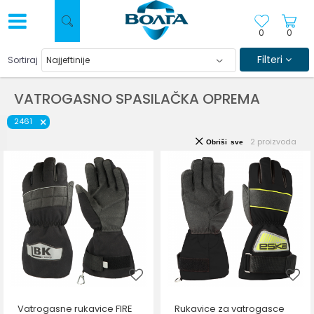
0
0
Filteri
Sortiraj
VATROGASNO SPASILAČKA OPREMA
2461
2
proizvoda
Obriši sve
Vatrogasne rukavice FIRE
Rukavice za vatrogasce