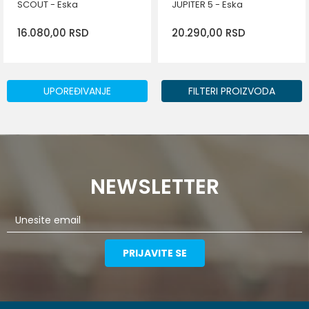
SCOUT - Eska
JUPITER 5 - Eska
16.080,00
RSD
20.290,00
RSD
DODAJ U KORPU
DODAJ U KORPU
Veličina
Veličina
UPOREĐIVANJE
FILTERI PROIZVODA
9
10
11
12
10
11
12
NEWSLETTER
PRIJAVITE SE