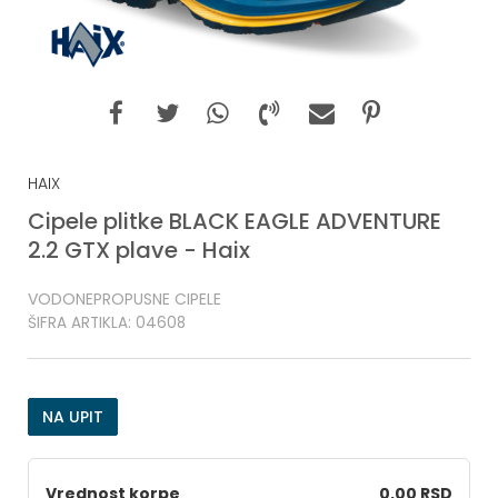
HAIX
Cipele plitke BLACK EAGLE ADVENTURE
2.2 GTX plave - Haix
VODONEPROPUSNE CIPELE
ŠIFRA ARTIKLA:
04608
NA UPIT
Vrednost korpe
0,00 RSD