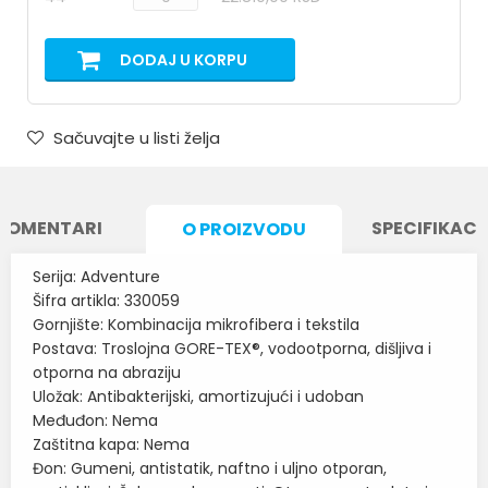
DODAJ U KORPU
Sačuvajte u listi želja
KOMENTARI
SPECIFIKACI
O PROIZVODU
Serija: Adventure
Šifra artikla: 330059
Gornjište: Kombinacija mikrofibera i tekstila
Postava: Troslojna GORE-TEX®, vodootporna, dišljiva i
otporna na abraziju
Uložak: Antibakterijski, amortizujući i udoban
Međuđon: Nema
Zaštitna kapa: Nema
Đon: Gumeni, antistatik, naftno i uljno otporan,