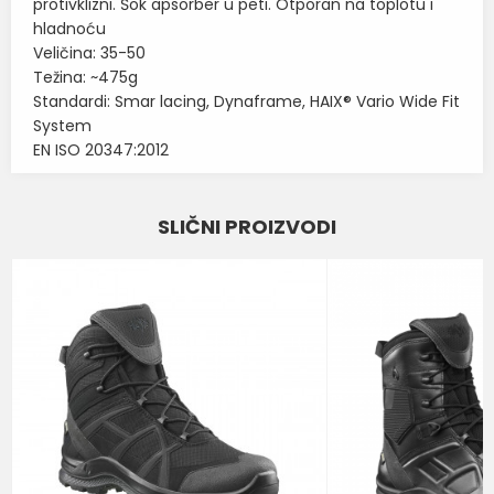
protivklizni. Šok apsorber u peti. Otporan na toplotu i
hladnoću
Veličina: 35-50
Težina: ~475g
Standardi: Smar lacing, Dynaframe, HAIX® Vario Wide Fit
System
EN ISO 20347:2012
Karakteristika
Vrednost
Ime/Nadimak
SLIČNI PROIZVODI
Kategorija
VODONEPROPUSNE CIPELE
Email
Brend
HAIX
BOJA
PLAVA KOBALT
Poruka