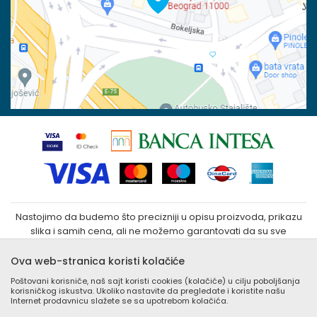
100023031
Povraćaj sredstava
Matični broj:
07790937
Zamena veličine i zamena artikla za drugi
Kako kupiti
Nastojimo da budemo što precizniji u opisu proizvoda, prikazu
slika i samih cena, ali ne možemo garantovati da su sve
informacije kompletne i bez grešaka. Svi artikli prikazani na sajtu
su deo naše ponude i ne podrazumeva da su dostupni u
Ova web-stranica koristi kolačiće
svakom trenutku. Raspoloživost robe možete proveriti
Poštovani korisniče, naš sajt koristi cookies (kolačiće) u cilju poboljšanja
besplatnim pozivom Call Centra na +381 (0) 11 405 9007 / +381
korisničkog iskustva. Ukoliko nastavite da pregledate i koristite našu
(0) 11 405 9008
Internet prodavnicu slažete se sa upotrebom kolačića.