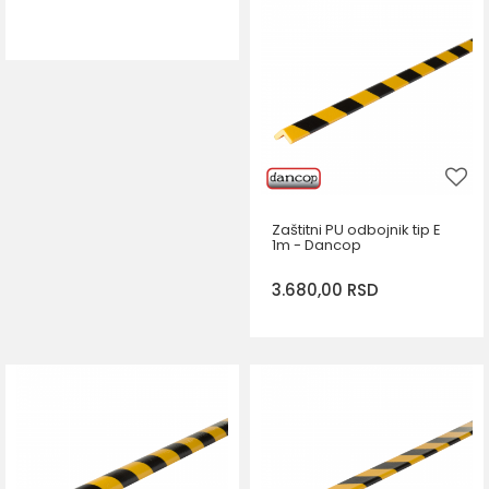
DODAJ U KORPU
Zaštitni PU odbojnik tip E
1m - Dancop
3.680,00
RSD
DODAJ U KORPU