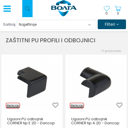
0
0
Filteri
Sortiraj
ZAŠTITNI PU PROFILI I ODBOJNICI
17
proizvoda
Ugaoni PU odbojnik
Ugaoni PU odbojnik
CORNER tip E 2D - Dancop
CORNER tip A 2D - Dancop