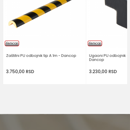
Brend
DANCOP
POŠALJI
Zaštitni PU odbojnik tip A 1m - Dancop
Ugaoni PU odbojnik C
Dancop
3.750,00
RSD
3.230,00
RSD