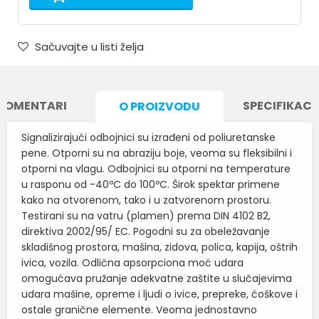
Sačuvajte u listi želja
KOMENTARI
SPECIFIKACI
O PROIZVODU
Signalizirajući odbojnici su izrađeni od poliuretanske
pene. Otporni su na abraziju boje, veoma su fleksibilni i
otporni na vlagu. Odbojnici su otporni na temperature
u rasponu od -40ºC do 100ºC. Širok spektar primene
kako na otvorenom, tako i u zatvorenom prostoru.
Testirani su na vatru (plamen) prema DIN 4102 B2,
direktiva 2002/95/ EC. Pogodni su za obeležavanje
skladišnog prostora, mašina, zidova, polica, kapija, oštrih
ivica, vozila. Odlična apsorpciona moć udara
omogućava pružanje adekvatne zaštite u slučajevima
udara mašine, opreme i ljudi o ivice, prepreke, ćoškove i
ostale granične elemente. Veoma jednostavno