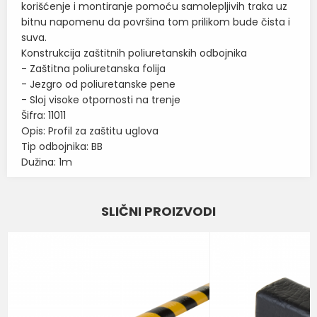
korišćenje i montiranje pomoću samolepljivih traka uz
bitnu napomenu da površina tom prilikom bude čista i
suva.
Konstrukcija zaštitnih poliuretanskih odbojnika
- Zaštitna poliuretanska folija
- Jezgro od poliuretanske pene
- Sloj visoke otpornosti na trenje
Šifra: 11011
Opis: Profil za zaštitu uglova
Tip odbojnika: BB
Dužina: 1m
Karakteristika
Vrednost
Ime/Nadimak
SLIČNI PROIZVODI
ZAŠTITNI PU PROFILI I
Kategorija
ODBOJNICI
Email
BOJA
ŽUTA-CRNA
ODBOJNICI
Poruka
TIPBB1M
DANCOP