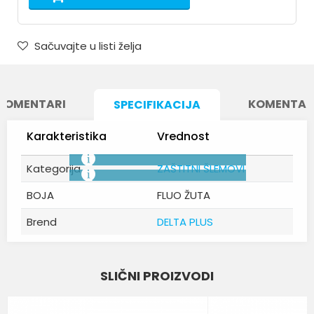
Sačuvajte u listi želja
KOMENTARI
KOMENTAR
SPECIFIKACIJA
Karakteristika
Vrednost
Kategorija
ZAŠTITNI ŠLEMOVI
BOJA
FLUO ŽUTA
Brend
DELTA PLUS
Ime/Nadimak
SLIČNI PROIZVODI
Email