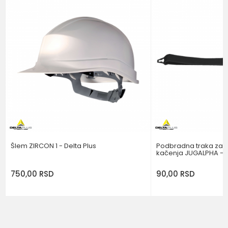
Poruka
POŠALJI
Šlem ZIRCON 1 - Delta Plus
Podbradna traka za š
kačenja JUGALPHA - D
750,00
RSD
90,00
RSD