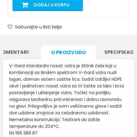
DODAJ U KORPU
Sačuvajte u listi želja
KOMENTARI
SPECIFIKACI
O PROIZVODU
V-Gard standardni nosač vizira je štitnik čela koji u
kombinaciji sa širokim spektrom V-Gard vizira nudi
lagan, obiman sistem zaštite lica. Sadrži izdržljivi HDPE
okvir i jedinstven nosač vizira sa tri tačke za lako i brzo
postavljanje i uklanjanje vizira. Točkić na potiljku
osigurava bezbednu pričvršćenost i dobru ravnotežu
na glavi. Prilagodljivo je svim veličinama glave i sadrži
dve udobne znojnice za celodnevnu udobnost.
Nemetalna konstrukcija. Testirani da izdrže
temperature do 204°C.
EN 166 389 BT