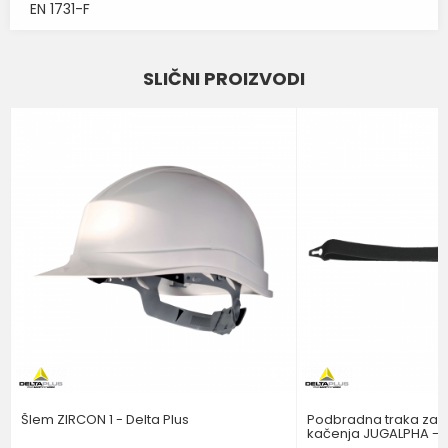
EN 1731-F
Karakteristika
Vrednost
Ime/Nadimak
SLIČNI PROIZVODI
Kategorija
ZAŠTITNI ŠLEMOVI
Email
Brend
MSA
Poruka
POŠALJI
Šlem ZIRCON 1 - Delta Plus
Podbradna traka za š
kačenja JUGALPHA - D