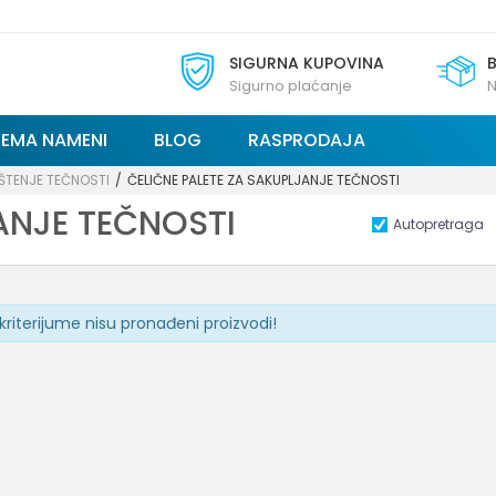
SIGURNA KUPOVINA
Sigurno plaćanje
N
REMA NAMENI
BLOG
RASPRODAJA
ŠTENJE TEČNOSTI
ČELIČNE PALETE ZA SAKUPLJANJE TEČNOSTI
ANJE TEČNOSTI
Autopretraga
kriterijume nisu pronađeni proizvodi!