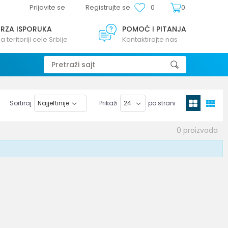
Prijavite se
Registrujte se
0
0
BRZA ISPORUKA
POMOĆ I PITANJA
a teritoriji cele Srbije
Kontaktirajte nas
Pretraži sajt
Sortiraj
Prikaži
po strani
0
proizvoda