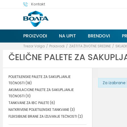
Kontakt
PROIZVODI
NA UPIT
BRENDOVI
P
Trezor Volga
Proizvodi
ZAŠTITA ŽIVOTNE SREDINE
SKLADI
ČELIČNE PALETE ZA SAKUPLJ
POLIETILENSKE PALETE ZA SAKUPLJANJE
Za izabrane 
TEČNOSTI
(18)
AKUMULACIONE PALETE ZA SAKUPLJANJE
TEČNOSTI
(11)
TANKVANE ZA IBC PALETE
(6)
NATKRIVENE POLIETILENSKE TANKVANE
(3)
FLEKSIBILNE BRANE ZA IZLIVANJE TEČNOSTI
(2)