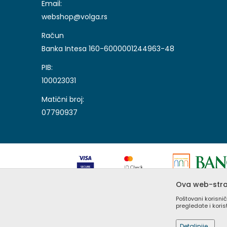
Email:
webshop@volga.rs
Račun
Banka Intesa 160-6000001244963-48
PIB:
100023031
Matični broj:
07790937
Ova web-stran
Nastojimo da budemo što precizniji u opisu proizvoda, 
Poštovani korisnič
sajtu su deo naše ponude i ne podrazumeva da su dostu
pregledate i kori
Detaljnije