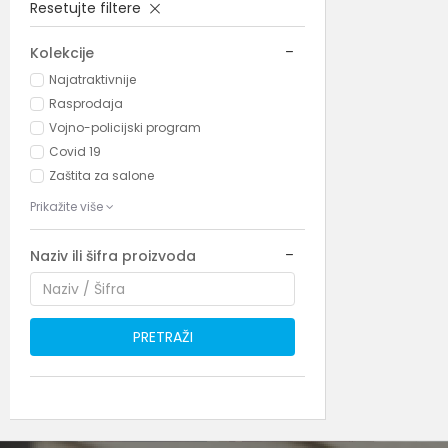
Resetujte filtere
Kolekcije
Najatraktivnije
Rasprodaja
Vojno-policijski program
Covid 19
Zaštita za salone
Prikažite više
Naziv ili šifra proizvoda
PRETRAŽI