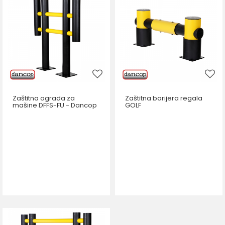
Zaštitna ograda za
Zaštitna barijera regala
mašine DFFS-FU - Dancop
GOLF