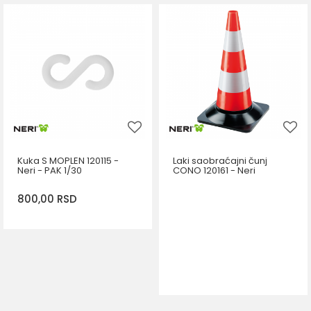
DODAJ U KORPU
Kuka S MOPLEN 120115 -
Laki saobraćajni čunj
Neri - PAK 1/30
CONO 120161 - Neri
800,00
RSD
DODAJ U KORPU