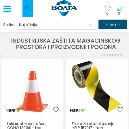
0
0
Filteri
Sortiraj
INDUSTRIJSKA ZAŠTITA MAGACINSKOG
PROSTORA I PROIZVODNIH POGONA
28
proizvoda
Laki saobraćajni čunj
Traka za obeležavanje
CONO 120160 - Neri
HELP 157017 - Neri