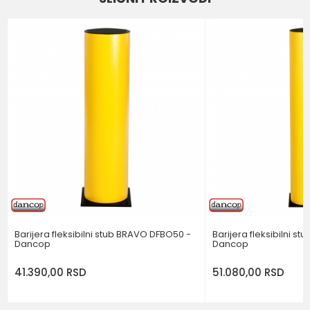
Email
Poruka
POŠALJI
Barijera fleksibilni stub BRAVO DFBO50 -
Barijera fleksibilni s
Dancop
Dancop
41.390,00
RSD
51.080,00
RSD