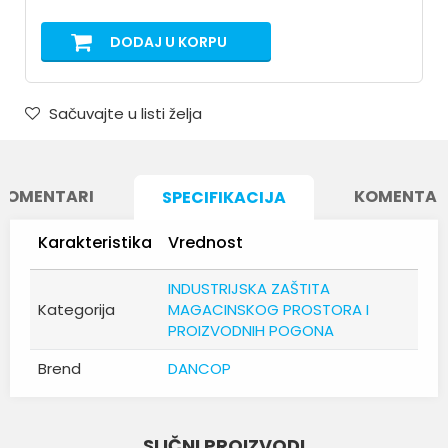
DODAJ U KORPU
Sačuvajte u listi želja
KOMENTARI
KOMENTAR
SPECIFIKACIJA
Karakteristika
Vrednost
INDUSTRIJSKA ZAŠTITA
Kategorija
MAGACINSKOG PROSTORA I
PROIZVODNIH POGONA
Brend
DANCOP
Ime/Nadimak
SLIČNI PROIZVODI