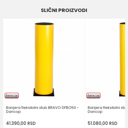
SLIČNI PROIZVODI
Email
Poruka
POŠALJI
Barijera fleksibilni stub BRAVO DFBO50 -
Barijera fleksibilni s
Dancop
Dancop
41.390,00
RSD
51.080,00
RSD