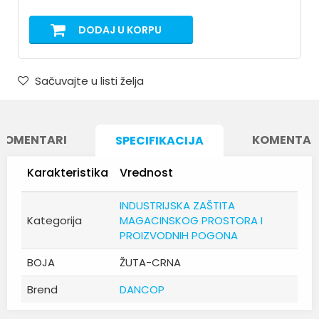
DODAJ U KORPU
Sačuvajte u listi želja
KOMENTARI
KOMENTAR
SPECIFIKACIJA
Karakteristika
Vrednost
INDUSTRIJSKA ZAŠTITA
Kategorija
MAGACINSKOG PROSTORA I
PROIZVODNIH POGONA
BOJA
ŽUTA-CRNA
Brend
DANCOP
Ime/Nadimak