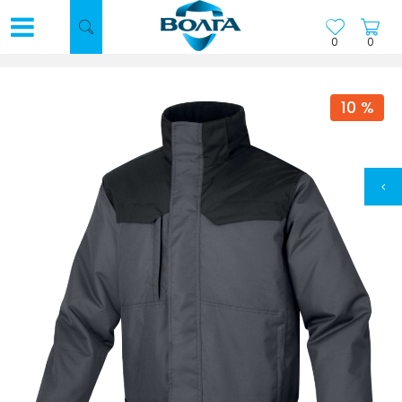
0
0
10
%