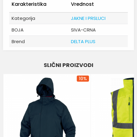
Karakteristika
Vrednost
Kategorija
JAKNE I PRSLUCI
BOJA
SIVA-CRNA
Brend
DELTA PLUS
Ime/Nadimak
SLIČNI PROIZVODI
Email
10
%
Poruka