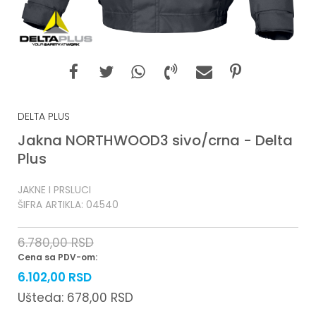
DELTA PLUS
Jakna NORTHWOOD3 sivo/crna - Delta
Plus
JAKNE I PRSLUCI
ŠIFRA ARTIKLA:
04540
6.780,00
RSD
Cena sa PDV-om:
6.102,00
RSD
Ušteda:
678,00
RSD