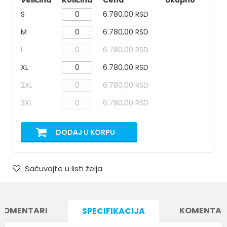
Veličina
Količina
Cena
Ukupno
S
6.780,00 RSD
M
6.780,00 RSD
L
6.780,00 RSD
XL
6.780,00 RSD
2XL
6.780,00 RSD
3XL
6.780,00 RSD
DODAJ U KORPU
Sačuvajte u listi želja
KOMENTARI
KOMENTAR
SPECIFIKACIJA