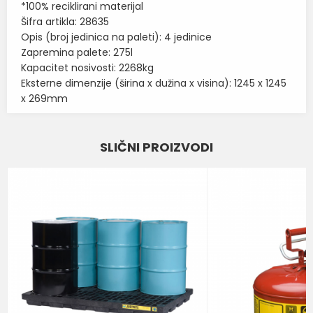
*100% reciklirani materijal
Šifra artikla: 28635
Opis (broj jedinica na paleti): 4 jedinice
Zapremina palete: 275l
Kapacitet nosivosti: 2268kg
Eksterne dimenzije (širina x dužina x visina): 1245 x 1245
x 269mm
Karakteristika
Vrednost
Ime/Nadimak
SLIČNI PROIZVODI
POLIETILENSKE PALETE ZA
Kategorija
SAKUPLJANJE TEČNOSTI
Email
BOJA
CRNA
Brend
NOTRAX
Poruka