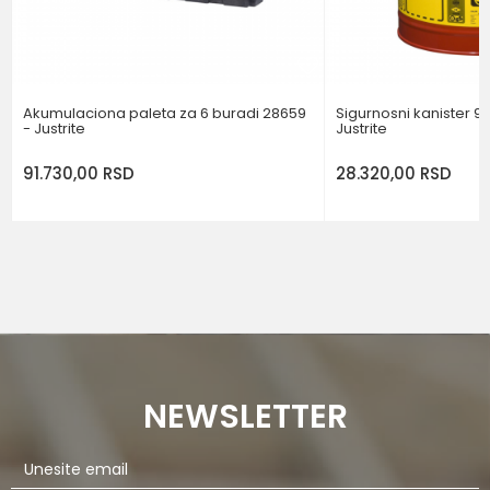
POŠALJI
Akumulaciona paleta za 6 buradi 28659
Sigurnosni kanister 9,
- Justrite
Justrite
91.730,00
RSD
28.320,00
RSD
NEWSLETTER