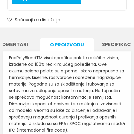
Sačuvajte u listi želja
KOMENTARI
SPECIFIKACI
O PROIZVODU
EcoPolyBlendTM visokoprofilne palete različitih visina,
izrađene od 100% reciklirajućeg polietilena. Ove
akumulacione palete su otporne i skoro nepropusne za
hemikalije, kiseline, rastvarače i određene nagrizajuće
materije. Pogodne su za skladištenje i rukovanje sa
setovima za odlaganje opasnih materija. Na taj način
se sprečava mogućnost kontaminacije zemljišta.
Dimenzije i kapacitet nosivosti se razlikuju u zavisnosti
od modela. Veoma su lake za čišćenje i održavanje i
sprečavaju mogućnost curenja i prelivanja opasnih
materija. U skladu su sa EPA i SPCC regulativama i sadrži
IFC (International fire code).