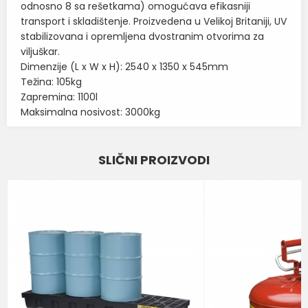
odnosno 8 sa rešetkama) omogućava efikasniji
transport i skladištenje. Proizvedena u Velikoj Britaniji, UV
stabilizovana i opremljena dvostranim otvorima za
viljuškar.
Dimenzije (L x W x H): 2540 x 1350 x 545mm
Težina: 105kg
Zapremina: 1100l
Maksimalna nosivost: 3000kg
Karakteristika
Vrednost
Ime/Nadimak
SLIČNI PROIZVODI
POLIETILENSKE PALETE ZA
Kategorija
SAKUPLJANJE TEČNOSTI
Email
BOJA
ŽUTA
Brend
ROMOLD
Poruka