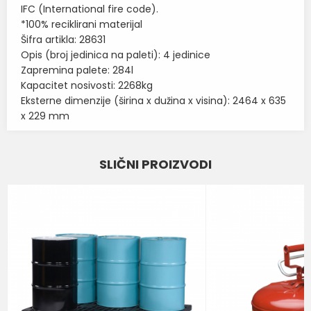
IFC (International fire code).
*100% reciklirani materijal
Šifra artikla: 28631
Opis (broj jedinica na paleti): 4 jedinice
Zapremina palete: 284l
Kapacitet nosivosti: 2268kg
Eksterne dimenzije (širina x dužina x visina): 2464 x 635
x 229 mm
Karakteristika
Vrednost
Ime/Nadimak
SLIČNI PROIZVODI
POLIETILENSKE PALETE ZA
Kategorija
SAKUPLJANJE TEČNOSTI
Email
BOJA
CRNA
Brend
NOTRAX
Poruka