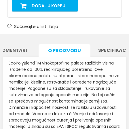
DODAJ U KORPU
Sačuvajte u listi želja
KOMENTARI
SPECIFIKACI
O PROIZVODU
EcoPolyBlendTM visokoprofilne palete različitih visina,
izrađene od 100% reciklirajućeg polietilena. Ove
akumulacione palete su otporne i skoro nepropusne za
hemikalije, kiseline, rastvarače i određene nagrizajuće
materije. Pogodne su za skladištenje i rukovanje sa
setovima za odlaganje opasnih materija. Na taj način
se sprečava mogućnost kontaminacije zemljišta.
Dimenzije i kapacitet nosivosti se razlikuju u zavisnosti
od modela. Veoma su lake za čišćenje i održavanje i
sprečavaju mogućnost curenja i prelivanja opasnih
materija. U skladu su sa EPA i SPCC regulativama i sadrži