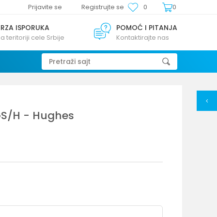
Prijavite se
Registrujte se
0
0
BRZA ISPORUKA
POMOĆ I PITANJA
a teritoriji cele Srbije
Kontaktirajte nas
Pretraži sajt
GS/H - Hughes