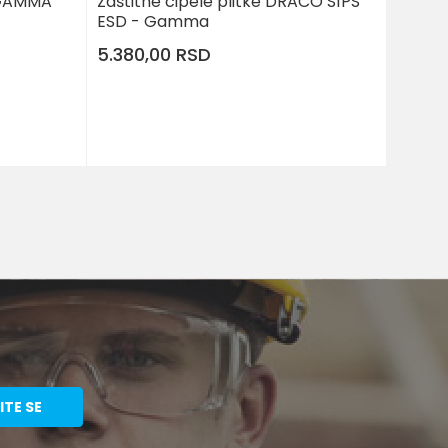
1 GAMMA
Zaštitne cipele plitke DRACO S1PS
ESD - Gamma
5.380,00
RSD
J U KORPU
DODAJ U KORPU
Veličina
XL
36
37
38
39
41
42
43
44
45
46
47
48
ITE SE