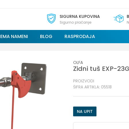
SIGURNA KUPOVINA
Sigurno plaćanje
N
REMA NAMENI
BLOG
RASPRODAJA
OLFA
Zidni tuš EXP-23
PROIZVODI
ŠIFRA ARTIKLA:
05518
NA UPIT