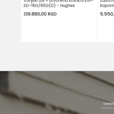
Vanjski tuš + otvorena stanica EXP-
Zaštitn
SD-18G/85G(D) - Hughes
kapom
139.880,00
RSD
5.550
DODAJ U KORPU
Veličina
S