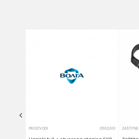
Kategorija
Brend
Poruka
05494
L -
POŠALJI
PROIZVODI
0552001