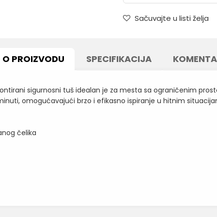
Sačuvajte u listi želja
O PROIZVODU
SPECIFIKACIJA
KOMENTA
tirani sigurnosni tuš idealan je za mesta sa ograničenim prosto
inuti, omogućavajući brzo i efikasno ispiranje u hitnim situacij
anog čelika
Vrednost
Email