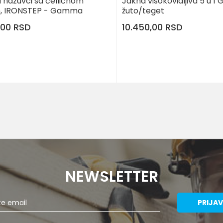
i nazuvci sa čelličnom
Jakna visokovidljiva 5 u 
, IRONSTEP - Gamma
žuto/teget
,00
RSD
10.450,00
RSD
DODAJ U KORPU
DODA
Veličina
M
L
S
M
L
2XL
3XL
NEWSLETTER
PRIJAV