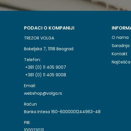
PODACI O KOMPANIJI
INFORM
O nama
TREZOR VOLGA
Saradnja
Bokeljska 7, 11118 Beograd
Kontakt
Telefon:
Najčešća 
+381 (0) 11 405 9007
+381 (0) 11 405 9008
Email:
webshop@volga.rs
Račun
Banka Intesa 160-6000001244963-48
PIB:
100023031