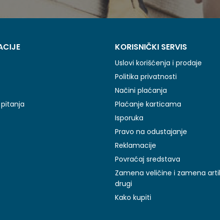
ACIJE
KORISNIČKI SERVIS
Uslovi korišćenja i prodaje
Politika privatnosti
Načini plaćanja
pitanja
Plaćanje karticama
Isporuka
Pravo na odustajanje
Reklamacije
Povraćaj sredstava
Zamena veličine i zamena arti
drugi
Kako kupiti