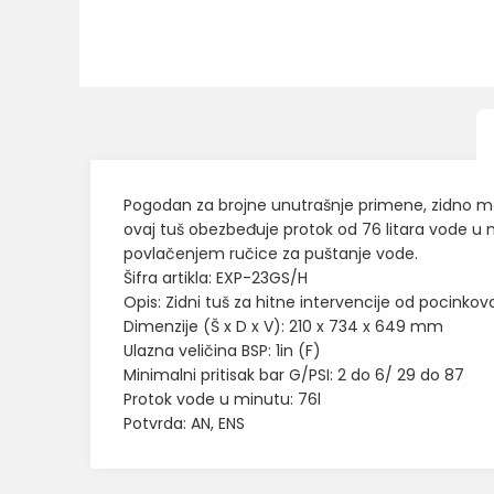
Pogodan za brojne unutrašnje primene, zidno mon
ovaj tuš obezbeđuje protok od 76 litara vode u m
povlačenjem ručice za puštanje vode.
Šifra artikla: EXP-23GS/H
Opis: Zidni tuš za hitne intervencije od pocinkov
Dimenzije (Š x D x V): 210 x 734 x 649 mm
Ulazna veličina BSP: 1in (F)
Minimalni pritisak bar G/PSI: 2 do 6/ 29 do 87
Protok vode u minutu: 76l
Potvrda: AN, ENS
Karakteristika
Ime/Nadimak