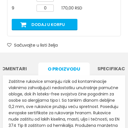
9
170,00 RSD
DODAJ U KORPU
Sačuvajte u listi želja
KOMENTARI
SPECIFIKACI
O PROIZVODU
Zaštitne rukavice smanjuju rizik od kontaminacije
vlaknima zahvaljujući nedostatku unutrašnje pamučne
obloge, dok ih lateks-free svojstva čine pogodnim za
osobe sa alergijama tipa I. Sa tankim dlanom debljine
0,2 mm, ove rukavice pružaju veću spretnost. Poseduju
evropske sertifikate za rukovanje hranom. Rukavice
nude zaštitu od lakih kiselina, masti, ulja i tečnosti, sa EN
374 Tip B zaštitom od hemikalija. Produžena manžetna