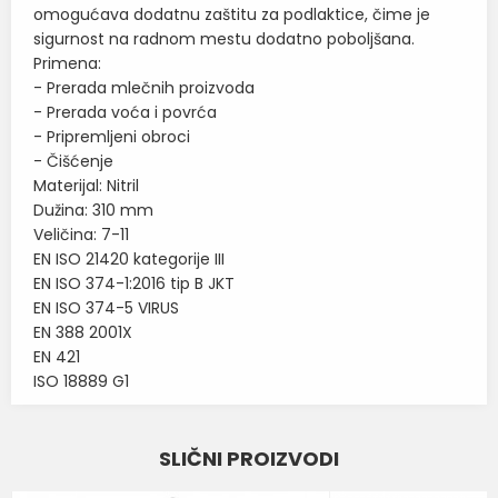
omogućava dodatnu zaštitu za podlaktice, čime je
sigurnost na radnom mestu dodatno poboljšana.
Primena:
- Prerada mlečnih proizvoda
- Prerada voća i povrća
- Pripremljeni obroci
- Čišćenje
Materijal: Nitril
Dužina: 310 mm
Veličina: 7-11
EN ISO 21420 kategorije III
EN ISO 374-1:2016 tip B JKT
EN ISO 374-5 VIRUS
EN 388 2001X
EN 421
ISO 18889 G1
Karakteristika
Vrednost
Ime/Nadimak
SLIČNI PROIZVODI
RUKAVICE ZA ZAŠTITU OD
Kategorija
HEMIKALIJA
Email