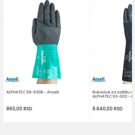
Brend
ANSELL
Poruka
POŠALJI
ALPHATEC 58-530B - Ansell
Rukavice za zaštitu o
ALPHATEC 53-003 - An
860,00
RSD
6.640,00
RSD