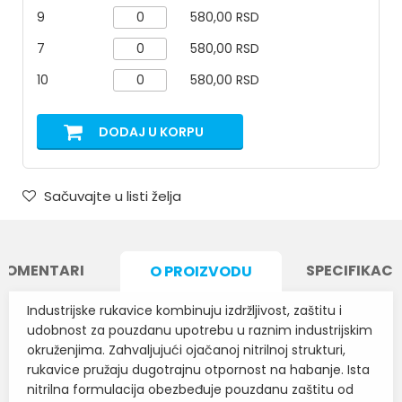
9
580,00 RSD
7
580,00 RSD
10
580,00 RSD
DODAJ U KORPU
Sačuvajte u listi želja
KOMENTARI
SPECIFIKACI
O PROIZVODU
Industrijske rukavice kombinuju izdržljivost, zaštitu i
udobnost za pouzdanu upotrebu u raznim industrijskim
okruženjima. Zahvaljujući ojačanoj nitrilnoj strukturi,
rukavice pružaju dugotrajnu otpornost na habanje. Ista
nitrilna formulacija obezbeđuje pouzdanu zaštitu od