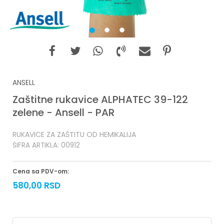
1
2
3
ANSELL
Zaštitne rukavice ALPHATEC 39-122
zelene - Ansell - PAR
RUKAVICE ZA ZAŠTITU OD HEMIKALIJA
ŠIFRA ARTIKLA:
00912
Cena sa PDV-om:
580,00
RSD