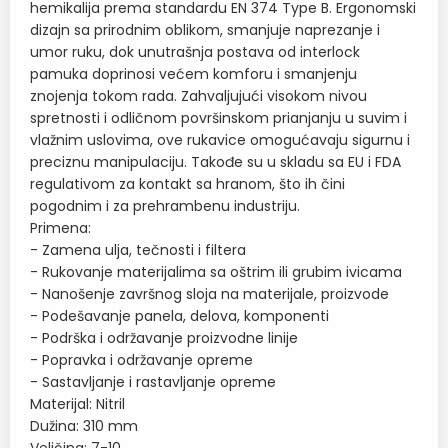
hemikalija prema standardu EN 374 Type B. Ergonomski
dizajn sa prirodnim oblikom, smanjuje naprezanje i
umor ruku, dok unutrašnja postava od interlock
pamuka doprinosi većem komforu i smanjenju
znojenja tokom rada. Zahvaljujući visokom nivou
spretnosti i odličnom površinskom prianjanju u suvim i
vlažnim uslovima, ove rukavice omogućavaju sigurnu i
preciznu manipulaciju. Takođe su u skladu sa EU i FDA
regulativom za kontakt sa hranom, što ih čini
pogodnim i za prehrambenu industriju.
Primena:
- Zamena ulja, tečnosti i filtera
- Rukovanje materijalima sa oštrim ili grubim ivicama
- Nanošenje završnog sloja na materijale, proizvode
- Podešavanje panela, delova, komponenti
- Podrška i održavanje proizvodne linije
- Popravka i održavanje opreme
- Sastavljanje i rastavljanje opreme
Materijal: Nitril
Dužina: 310 mm