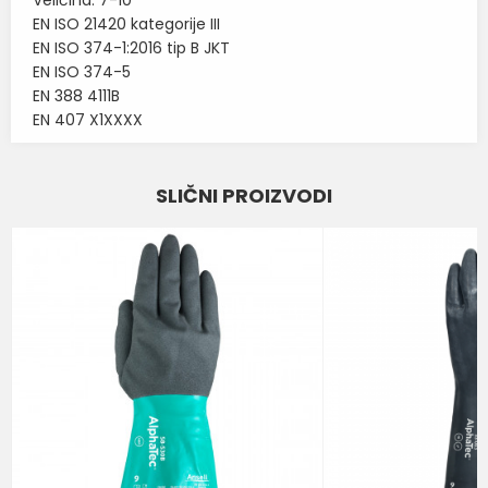
Veličina: 7-10
EN ISO 21420 kategorije III
EN ISO 374-1:2016 tip B JKT
EN ISO 374-5
EN 388 4111B
EN 407 X1XXXX
Karakteristika
Vrednost
Ime/Nadimak
SLIČNI PROIZVODI
RUKAVICE ZA ZAŠTITU OD
Kategorija
HEMIKALIJA
Email
Brend
ANSELL
Poruka