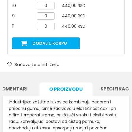
10
440,00 RSD
9
440,00 RSD
11
440,00 RSD
DODAJ U KORPU
Sačuvajte u listi želja
KOMENTARI
SPECIFIKACI
O PROIZVODU
Industrijske zaštitne rukavice kombinuju neopren i
prirodnu gumu, čime zadržavaju elastičnost čak i pri
nižim temperaturama, pružajući visoku fleksibilnost u
radu. Zahvaljujući postavi od čistog pamuka,
obezbeđuju efikasnu apsorpciju znoja i povećan