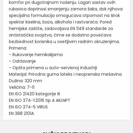
komfor pri dugotrajnom nošenju. Lagan sastav ovih
rukavica doprinosi smanjenju zamora šaka, dok njihova
specijalna formulacija omogućava otpornost na širok
spektar kiselina, baza, alkohola i rastvarača. Pored
hemijske zaštite, zadovoljava EN 1149 standarde za
antistatička svojstva, čime se dodatno povećava
bezbednost korisnika u osetljivim radnim okruženjima.
Primena:
- Rukovanje hemikalijama
- Održavanje
- Opšta primena u auto-servisnoj industriji
Materijal: Prirodna guma lateks i neoprenska mešavina
Dužina: 320 mm
Veličina: 7-11
EN ISO 21420 kategorije III
EN ISO 374-1:2016 tip A AKLNPT
EN ISO 374-5 VIRUS
EN 388 2101A
Karakteristika
Vrednost
Ime/Nadimak