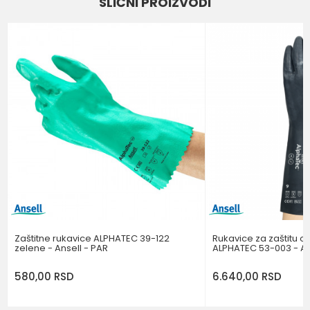
SLIČNI PROIZVODI
RUKAVICE ZA ZAŠTITU OD
Kategorija
HEMIKALIJA
Email
Brend
ANSELL
Poruka
POŠALJI
Zaštitne rukavice ALPHATEC 39-122
Rukavice za zaštitu o
zelene - Ansell - PAR
ALPHATEC 53-003 - An
580,00
RSD
6.640,00
RSD