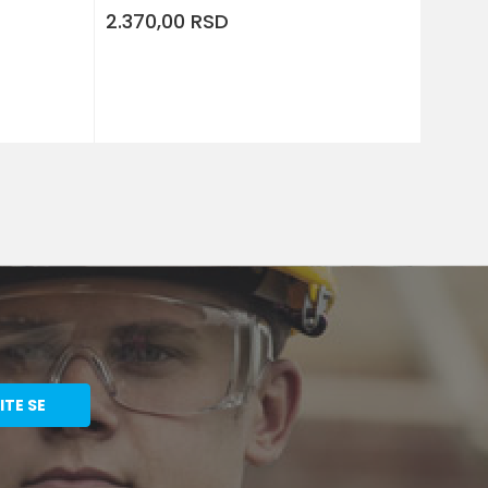
2.370,00
RSD
J U KORPU
ITE SE