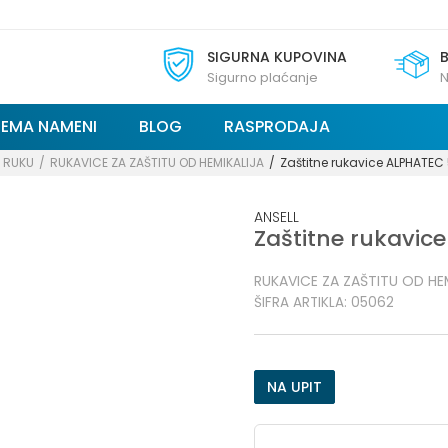
SIGURNA KUPOVINA
Sigurno plaćanje
N
REMA NAMENI
BLOG
RASPRODAJA
A RUKU
RUKAVICE ZA ZAŠTITU OD HEMIKALIJA
Zaštitne rukavice ALPHATEC
ANSELL
Zaštitne rukavic
RUKAVICE ZA ZAŠTITU OD HE
ŠIFRA ARTIKLA:
05062
NA UPIT