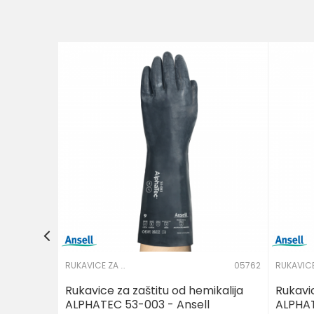
Poruka
02125
ll
POŠALJI
RUKAVICE ZA ZAŠTITU OD HEMIKALIJA
05762
Rukavice za zaštitu od hemikalija
Rukavic
ALPHATEC 53-003 - Ansell
ALPHAT