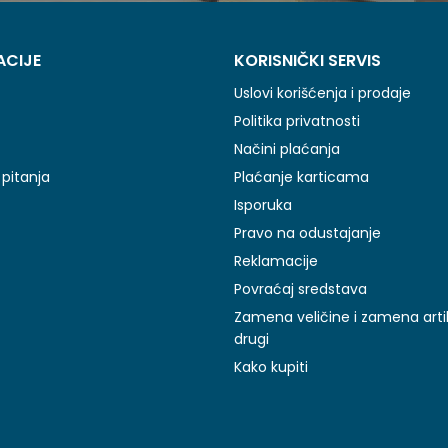
ACIJE
KORISNIČKI SERVIS
Uslovi korišćenja i prodaje
Politika privatnosti
Načini plaćanja
pitanja
Plaćanje karticama
Isporuka
Pravo na odustajanje
Reklamacije
Povraćaj sredstava
Zamena veličine i zamena arti
drugi
Kako kupiti