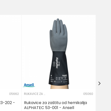
Zaštit
1.030
05662
RUKAVICE ZA ZAŠTITU OD HEMIKALIJA
05060
3-202 -
Rukavice za zaštitu od hemikalija
ALPHATEC 53-001 - Ansell