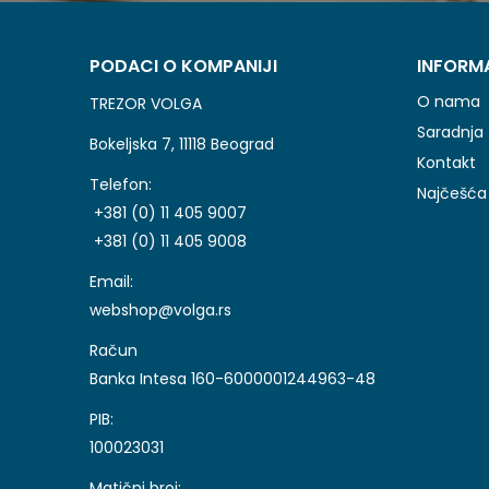
PODACI O KOMPANIJI
INFORM
O nama
TREZOR VOLGA
Saradnja
Bokeljska 7, 11118 Beograd
Kontakt
Telefon:
Najčešća 
+381 (0) 11 405 9007
+381 (0) 11 405 9008
Email:
webshop@volga.rs
Račun
Banka Intesa 160-6000001244963-48
PIB:
100023031
Matični broj: