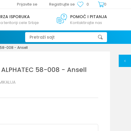
Prijavite se
Registrujte se
0
0
BRZA ISPORUKA
POMOĆ I PITANJA
a teritoriji cele Srbije
Kontaktirajte nas
Pretraži sajt
 58-008 - Ansell
e ALPHATEC 58-008 - Ansell
MIKALIJA