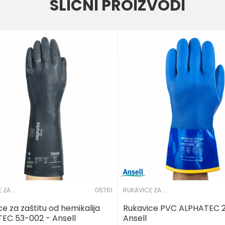
SLIČNI PROIZVODI
RUKAVICE ZA ZAŠTITU OD HEMIKALIJA
05761
RUKAVICE ZA ZAŠTITU OD HEMIKALIJA
e za zaštitu od hemikalija
Rukavice PVC ALPHATEC 2
EC 53-002 - Ansell
Ansell