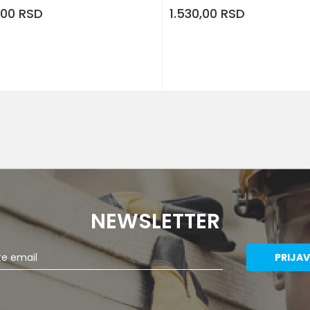
,00
RSD
1.530,00
RSD
DODA
Veličina
8
9
10
11
NEWSLETTER
PRIJAV