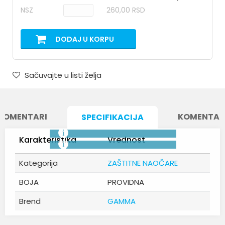
NSZ
260,00 RSD
DODAJ U KORPU
Sačuvajte u listi želja
KOMENTARI
KOMENTAR
SPECIFIKACIJA
Karakteristika
Vrednost
Kategorija
ZAŠTITNE NAOČARE
BOJA
PROVIDNA
Brend
GAMMA
Ime/Nadimak