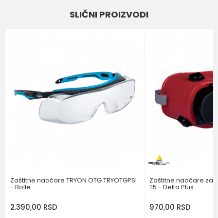
SLIČNI PROIZVODI
Email
Poruka
POŠALJI
Zaštitne naočare TRYON OTG TRYOTGPSI
Zaštitne naočare za 
- Bolle
T5 - Delta Plus
2.390,00
RSD
970,00
RSD