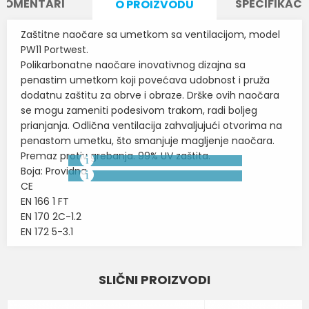
KOMENTARI
SPECIFIKACI
O PROIZVODU
Zaštitne naočare sa umetkom sa ventilacijom, model
PW11 Portwest.
Polikarbonatne naočare inovativnog dizajna sa
penastim umetkom koji povećava udobnost i pruža
dodatnu zaštitu za obrve i obraze. Drške ovih naočara
se mogu zameniti podesivom trakom, radi boljeg
prianjanja. Odlična ventilacija zahvaljujući otvorima na
penastom umetku, što smanjuje magljenje naočara.
Premaz protiv grebanja. 99% UV zaštita.
Boja: Providna
CE
EN 166 1 FT
EN 170 2C-1.2
EN 172 5-3.1
Karakteristika
Vrednost
Ime/Nadimak
SLIČNI PROIZVODI
Kategorija
ZAŠTITNE NAOČARE
Email
BOJA
PROVIDNA