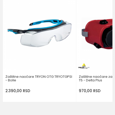
Brend
PORTWEST
Poruka
POŠALJI
Zaštitne naočare TRYON OTG TRYOTGPSI
Zaštitne naočare za 
- Bolle
T5 - Delta Plus
2.390,00
RSD
970,00
RSD