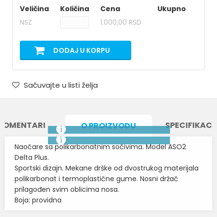
Veličina
Količina
Cena
Ukupno
NSZ
1.000,00 RSD
DODAJ U KORPU
Sačuvajte u listi želja
KOMENTARI
SPECIFIKACI
O PROIZVODU
Naočare sa polikarbonatnim sočivima. Model ASO2
Delta Plus.
Sportski dizajn. Mekane drške od dvostrukog materijala
polikarbonat i termoplastične gume. Nosni držač
prilagođen svim oblicima nosa.
Boja: providna
Karakteristika
Vrednost
Ime/Nadimak