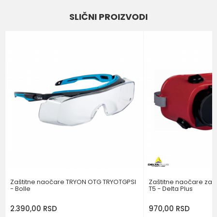
SLIČNI PROIZVODI
Kategorija
ZAŠTITNE NAOČARE
Email
BOJA
PROVIDNA
Brend
DELTA PLUS
Poruka
POŠALJI
Zaštitne naočare TRYON OTG TRYOTGPSI
Zaštitne naočare za 
- Bolle
T5 - Delta Plus
2.390,00
RSD
970,00
RSD