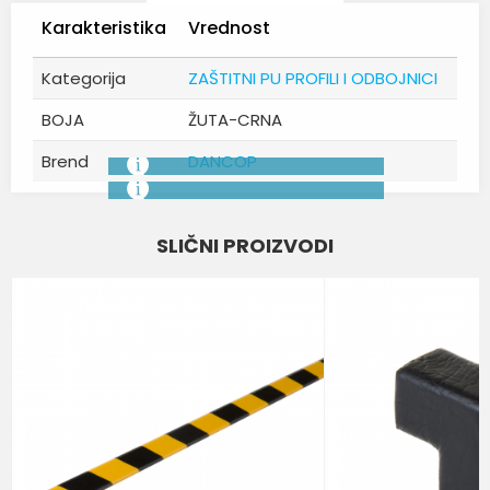
Karakteristika
Vrednost
Kategorija
ZAŠTITNI PU PROFILI I ODBOJNICI
BOJA
ŽUTA-CRNA
Brend
DANCOP
Ime/Nadimak
SLIČNI PROIZVODI
Email
Poruka