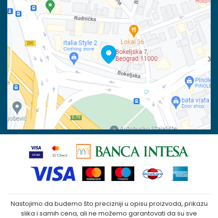
Račun
Isporuka
Banka Intesa 160-6000001244963-48
Pravo na odustajanje
PIB:
Reklamacije
100023031
Povraćaj sredstava
Matični broj:
07790937
Zamena veličine i zamena artikla za drugi
Kako kupiti
Nastojimo da budemo što precizniji u opisu proizvoda, prikazu
slika i samih cena, ali ne možemo garantovati da su sve