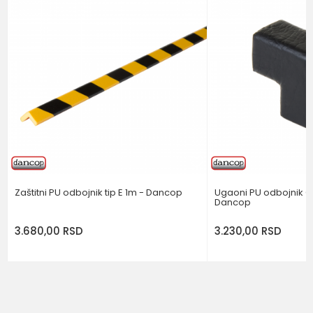
ODBOJNICI
Poruka
TIPHPLUS1M
DANCOP
Brend
DANCOP
POŠALJI
Zaštitni PU odbojnik tip E 1m - Dancop
Ugaoni PU odbojnik C
Dancop
3.680,00
RSD
3.230,00
RSD