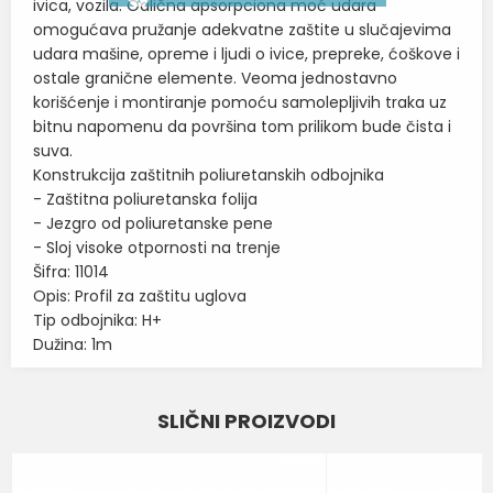
ivica, vozila. Odlična apsorpciona moć udara
omogućava pružanje adekvatne zaštite u slučajevima
udara mašine, opreme i ljudi o ivice, prepreke, ćoškove i
ostale granične elemente. Veoma jednostavno
korišćenje i montiranje pomoću samolepljivih traka uz
bitnu napomenu da površina tom prilikom bude čista i
suva.
Konstrukcija zaštitnih poliuretanskih odbojnika
- Zaštitna poliuretanska folija
- Jezgro od poliuretanske pene
- Sloj visoke otpornosti na trenje
Šifra: 11014
Opis: Profil za zaštitu uglova
Tip odbojnika: H+
Dužina: 1m
Karakteristika
Vrednost
Ime/Nadimak
SLIČNI PROIZVODI
ZAŠTITNI PU PROFILI I
Kategorija
ODBOJNICI
Email
BOJA
ŽUTA-CRNA