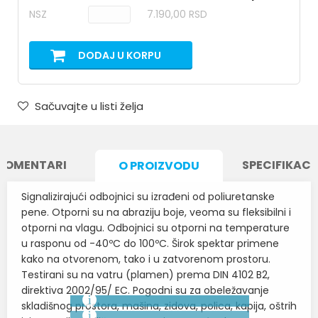
NSZ
7.190,00 RSD
DODAJ U KORPU
Sačuvajte u listi želja
KOMENTARI
SPECIFIKACI
O PROIZVODU
Signalizirajući odbojnici su izrađeni od poliuretanske
pene. Otporni su na abraziju boje, veoma su fleksibilni i
otporni na vlagu. Odbojnici su otporni na temperature
u rasponu od -40ºC do 100ºC. Širok spektar primene
kako na otvorenom, tako i u zatvorenom prostoru.
Testirani su na vatru (plamen) prema DIN 4102 B2,
direktiva 2002/95/ EC. Pogodni su za obeležavanje
skladišnog prostora, mašina, zidova, polica, kapija, oštrih