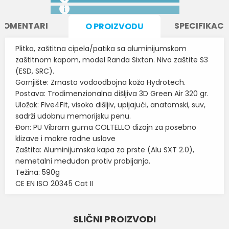
KOMENTARI
SPECIFIKACI
O PROIZVODU
Plitka, zaštitna cipela/patika sa aluminijumskom
zaštitnom kapom, model Randa Sixton. Nivo zaštite S3
(ESD, SRC).
Gornjište: Zrnasta vodoodbojna koža Hydrotech.
Postava: Trodimenzionalna dišljiva 3D Green Air 320 gr.
Uložak: Five4Fit, visoko dišljiv, upijajući, anatomski, suv,
sadrži udobnu memorijsku penu.
Đon: PU Vibram guma COLTELLO dizajn za posebno
klizave i mokre radne uslove
Zaštita: Aluminijumska kapa za prste (Alu SXT 2.0),
nemetalni međuđon protiv probijanja.
Težina: 590g
CE EN ISO 20345 Cat II
Karakteristika
Vrednost
Ime/Nadimak
SLIČNI PROIZVODI
Kategorija
ZAŠTITNE CIPELE