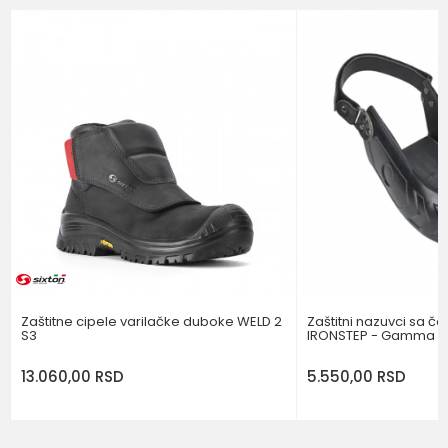
Email
Brend
SIXTON
BOJA
CRNA
Poruka
NIVO ZAŠTITE OBUĆE
S3
POŠALJI
Zaštitne cipele varilačke duboke WELD 2
Zaštitni nazuvci sa č
S3
IRONSTEP - Gamma
13.060,00
RSD
5.550,00
RSD