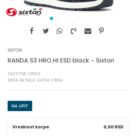
1
2
3
4
SIXTON
RANDA S3 HRO HI ESD black - Sixton
ZAŠTITNE CIPELE
ŠIFRA ARTIKLA:
04314-CRNA
NA UPIT
Vrednost korpe
0,00 RSD